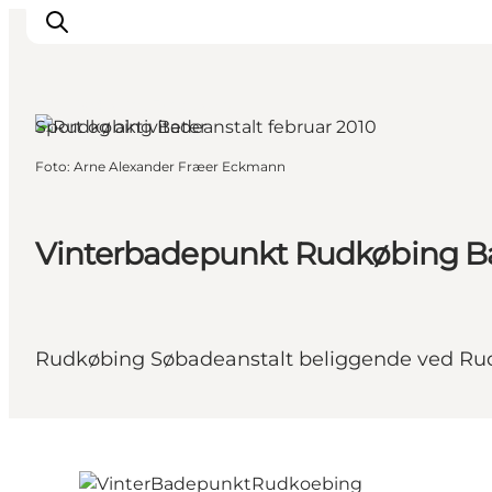
Rudkøbing, Fyn og øerne
Sport og aktiviteter
Foto
:
Arne Alexander Fræer Eckmann
Oplevelser
Byer og øer
Outdoor
Vinterbadepunkt Rudkøbing B
Overnatning
Planlæg ferie
Rudkøbing Søbadeanstalt beliggende ved Rudk