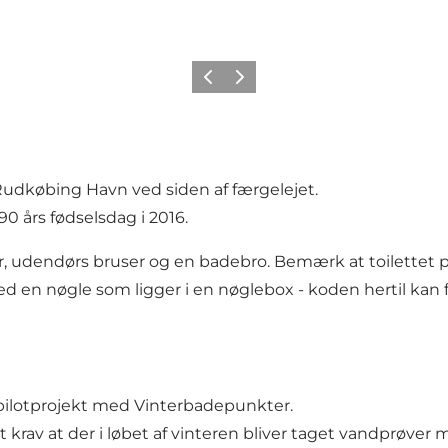
Forrige
Næste
Rudkøbing Havn ved siden af færgelejet.
0 års fødselsdag i 2016.
eter, udendørs bruser og en badebro. Bemærk at toilettet
 en nøgle som ligger i en nøglebox - koden hertil kan 
 pilotprojekt med Vinterbadepunkter.
t krav at der i løbet af vinteren bliver taget vandprøv