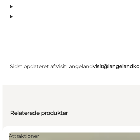
Sidst opdateret af:
VisitLangeland
visit@langeland
Relaterede produkter
Attraktioner