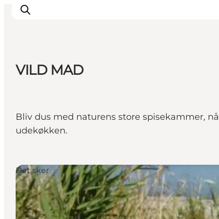
VILD MAD
Oplevelser
Byer og øer
Outdoor
Bliv dus med naturens store spisekammer, når 
Overnatning
udekøkken.
Planlæg ferie
Det sker