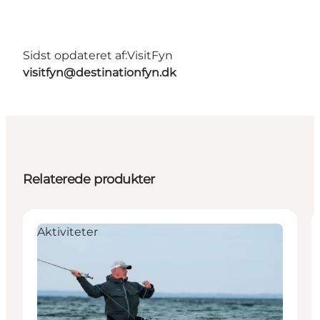
Sidst opdateret af:
VisitFyn
visitfyn@destinationfyn.dk
Relaterede produkter
Aktiviteter