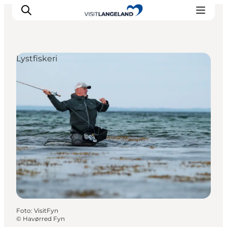
Lystfiskeri
Oplevelser
Byer og øer
Outdoor
Overnatning
Planlæg ferie
Foto
:
VisitFyn
©
Havørred Fyn