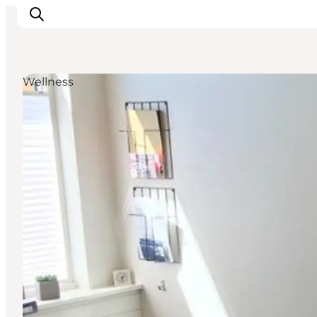
Wellness
Oplevelser
Byer og øer
Outdoor
Overnatning
Planlæg ferie