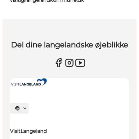
visit@langelandkommune.dk
Del dine langelandske øjeblikke
Vælg sprog
VisitLangeland