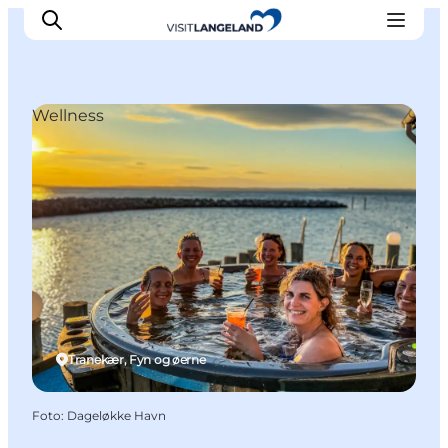
Wellness
Oplevelser
Byer og øer
Outdoor
Overnatning
Planlæg ferie
Tranekær, Fyn og øerne
Foto
:
Dageløkke Havn