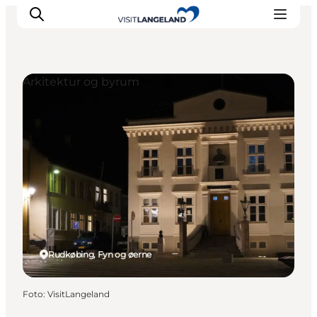
Arkitektur og byrum
Oplevelser
Byer og øer
Outdoor
Overnatning
Planlæg ferie
Rudkøbing, Fyn og øerne
Foto
:
VisitLangeland