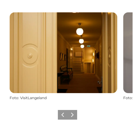
Foto
:
VisitLangeland
Foto
:
Forrige
Næste