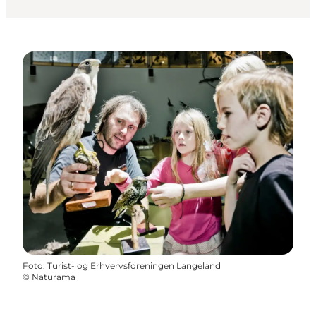
Foto
:
Turist- og Erhvervsforeningen Langeland
©
Naturama