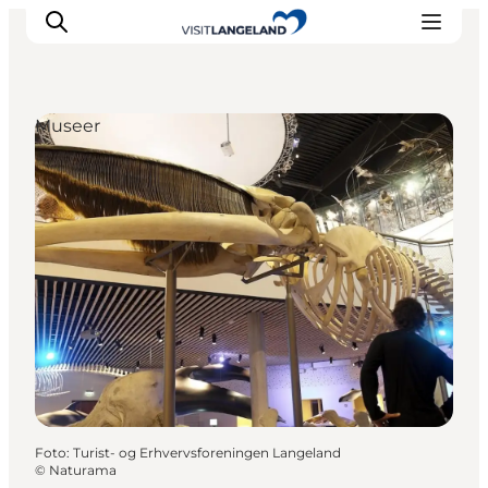
Museer
Oplevelser
Byer og øer
Outdoor
Overnatning
Planlæg ferie
Foto
:
Turist- og Erhvervsforeningen Langeland
©
Naturama