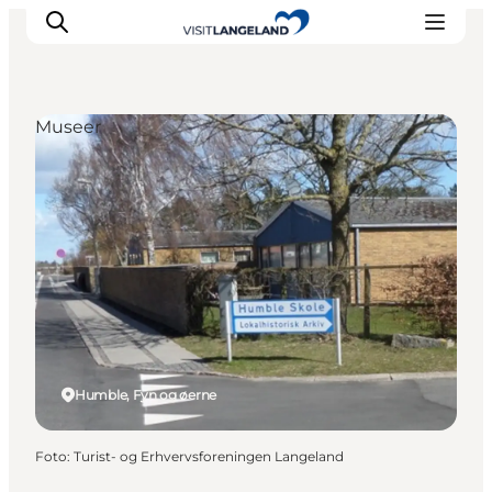
Museer
Oplevelser
Byer og øer
Outdoor
Overnatning
Planlæg ferie
Humble, Fyn og øerne
Foto
:
Turist- og Erhvervsforeningen Langeland