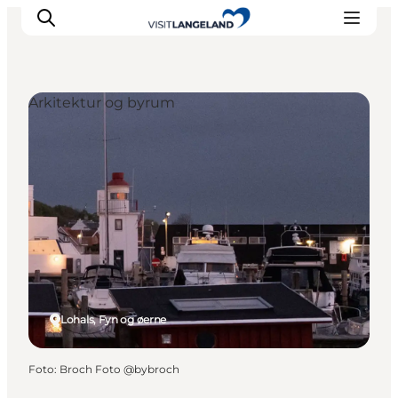
Arkitektur og byrum
Oplevelser
Byer og øer
Outdoor
Overnatning
Planlæg ferie
Lohals, Fyn og øerne
Foto
:
Broch Foto @bybroch