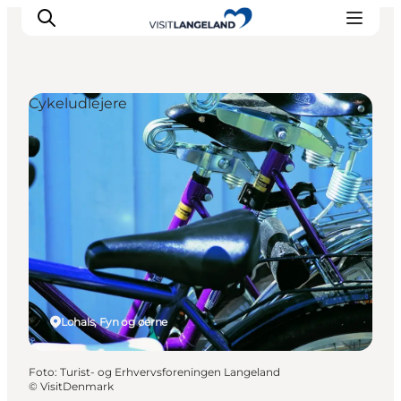
Cykeludlejere
Oplevelser
Byer og øer
Outdoor
Overnatning
Planlæg ferie
Lohals, Fyn og øerne
Foto
:
Turist- og Erhvervsforeningen Langeland
©
VisitDenmark