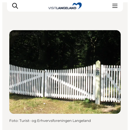
Naturområder
Oplevelser
Byer og øer
Outdoor
Overnatning
Planlæg ferie
Foto
:
Turist- og Erhvervsforeningen Langeland