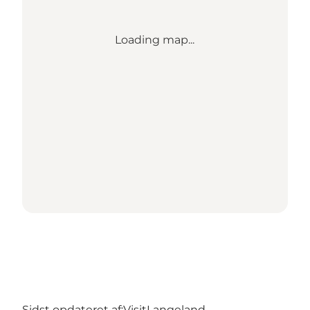
Loading map...
Sidst opdateret af:
VisitLangeland