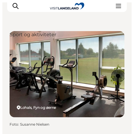
Sport og aktiviteter
Oplevelser
Byer og øer
Outdoor
Overnatning
Planlæg ferie
Lohals, Fyn og øerne
Foto
:
Susanne Nielsen