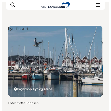
Lystfiskeri
Oplevelser
Byer og øer
Outdoor
Overnatning
Planlæg ferie
Bagenkop, Fyn og øerne
Foto
:
Mette Johnsen