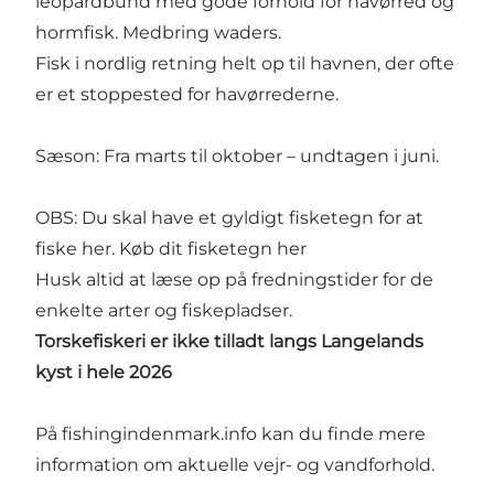
leopardbund med gode forhold for havørred og
hormfisk. Medbring waders.
Fisk i nordlig retning helt op til havnen, der ofte
er et stoppested for havørrederne.
Sæson: Fra marts til oktober – undtagen i juni.
OBS: Du skal have et gyldigt fisketegn for at
fiske her.
Køb dit fisketegn her
Husk altid at læse op på fredningstider for de
enkelte arter og fiskepladser.
Torskefiskeri er ikke tilladt langs Langelands
kyst i hele 2026
På
fishingindenmark.info
kan du finde mere
information om aktuelle vejr- og vandforhold.