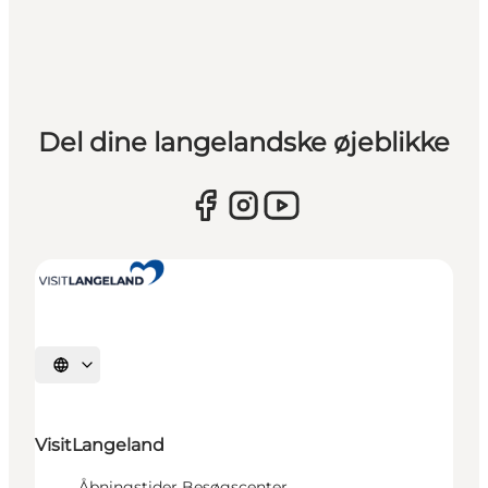
Del dine langelandske øjeblikke
Vælg sprog
VisitLangeland
Åbningstider Besøgscenter