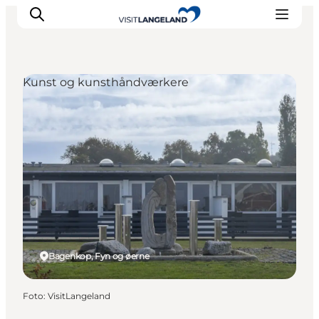
Kunst og kunsthåndværkere
Oplevelser
Byer og øer
Outdoor
Overnatning
Planlæg ferie
Bagenkop, Fyn og øerne
Foto
:
VisitLangeland