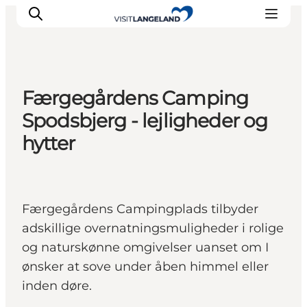
Færgegårdens Camping
Oplevelser
Spodsbjerg - lejligheder og
Byer og øer
hytter
Outdoor
Overnatning
Planlæg ferie
Færgegårdens Campingplads tilbyder
adskillige overnatningsmuligheder i rolige
og naturskønne omgivelser uanset om I
ønsker at sove under åben himmel eller
inden døre.