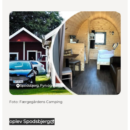
Ferielejligheder
Spodsbjerg, Fyn og øerne
Foto
:
Færgegårdens Camping
oplev Spodsbjerg