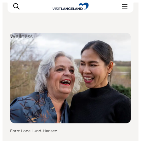
Wellness
Oplevelser
Byer og øer
Outdoor
Overnatning
Planlæg ferie
Foto
:
Lone Lund-Hansen