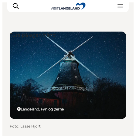
Ture på egen hånd
Oplevelser
Byer og øer
Outdoor
Overnatning
Planlæg ferie
Langeland, Fyn og øerne
Foto
:
Lasse Hjort