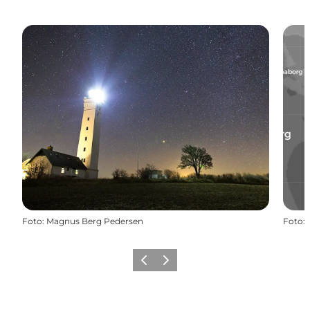
Foto
:
Magnus Berg Pedersen
Foto
:
Forrige
Næste