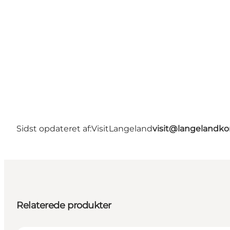
Sidst opdateret af:
VisitLangeland
visit@langeland
Relaterede produkter