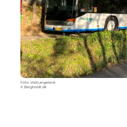
Foto
:
VisitLangeland
©
Bergholdt.dk