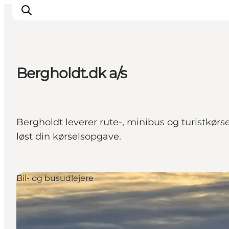
Bergholdt.dk a/s
Oplevelser
Byer og øer
Outdoor
Bergholdt leverer rute-, minibus og turistkørs
Overnatning
løst din kørselsopgave.
Planlæg ferie
Bil- og busudlejere