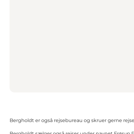
Bergholdt er også rejsebureau og skruer gerne rejse
Bergholdt sælger også rejser under navnet Frørup 