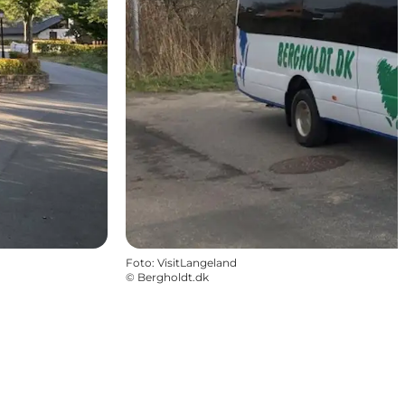
Foto
:
VisitLangeland
©
Bergholdt.dk