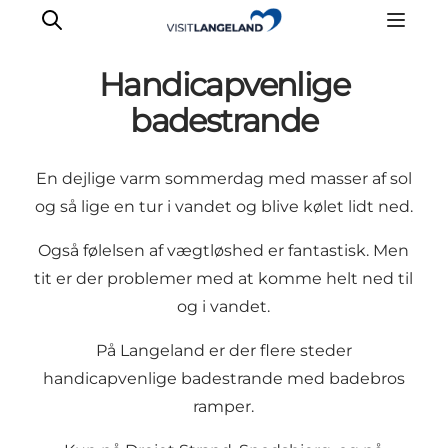
Handicapvenlige
badestrande
Oplevelser
En dejlige varm sommerdag med masser af sol
Byer og øer
og så lige en tur i vandet og blive kølet lidt ned.
Outdoor
Også følelsen af vægtløshed er fantastisk. Men
Overnatning
tit er der problemer med at komme helt ned til
Planlæg ferie
og i vandet.
På Langeland er der flere steder
handicapvenlige badestrande med badebros
ramper.