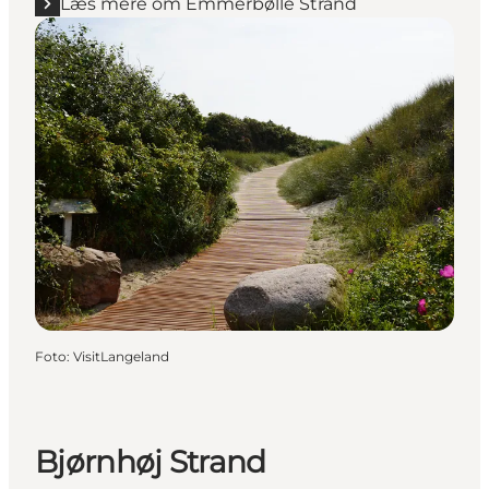
Læs mere om Emmerbølle Strand
Foto
:
VisitLangeland
Bjørnhøj Strand