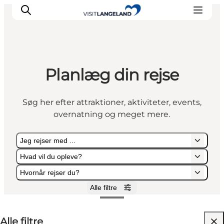
Planlæg din rejse
Oplevelser
Byer og øer
Søg her efter attraktioner, aktiviteter, events,
Outdoor
overnatning og meget mere.
Overnatning
Planlæg ferie
Jeg rejser med ...
Hvad vil du opleve?
Hvornår rejser du?
Alle filtre
Jeg rejser med ...
Hvad vil du opleve?
Hvornår rejser du?
Alle filtre