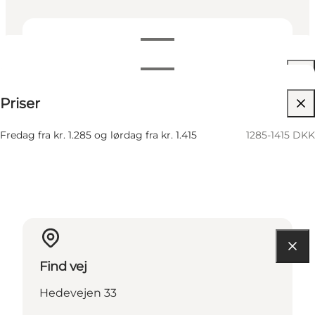
Datoer og tider
Datoer og tider
1285-1415 DKK
Priser
Besøg hjemmeside
24 Oktober
06:00 PM–12:00 AM
Lørdag
Fredag fra kr. 1.285 og lørdag fra kr. 1.415
1285-1415 DKK
Find vej
Hedevejen 33