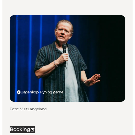
Det sker
Bagenkop, Fyn og øerne
Foto
:
VisitLangeland
Booking