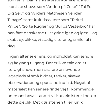
som en af Danmarks største komikere. Med
ikoniske shows som “Anden på Coke”, “Tal For
Dig Selv” og “Anders Matthesen Vender
Tilbage” samt kultklassikere som “Terkel i
Knibe”, “Sorte Kugler” og “Jul på Vesterbro” har
han fået danskerne til at grine igen og igen – og
skabt øjeblikke, vi stadig citerer og smiler af i
dag.
Ingen aftener er ens, og indholdet kan ændre
sig fra gang til gang. Der er ikke tale om et
færdigt show, men snarere en levende
legeplads af små bidder, tanker, skæve
observationer og spontane indfald. Noget af
materialet kan senere finde vej til kommende
onemanshows – andet vil kun eksistere i netop
dette øjeblik. Det gør aftenen til en unik