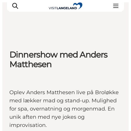
Oplevelser
Dinnershow med Anders
Byer og øer
Matthesen
Outdoor
Overnatning
Planlæg ferie
Oplev Anders Matthesen live på Broløkke
med lækker mad og stand-up. Mulighed
for spa, overnatning og morgenmad. En
unik aften med nye jokes og
improvisation.