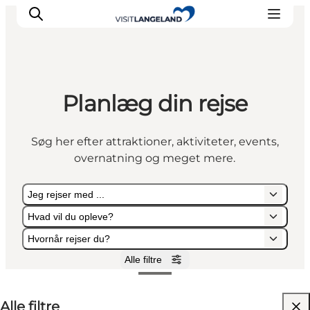
Planlæg din rejse
Oplevelser
Byer og øer
Søg her efter attraktioner, aktiviteter, events,
Outdoor
overnatning og meget mere.
Overnatning
Planlæg ferie
Jeg rejser med ...
Hvad vil du opleve?
Hvornår rejser du?
Alle filtre
Jeg rejser med ...
Hvad vil du opleve?
Hvornår rejser du?
Alle filtre